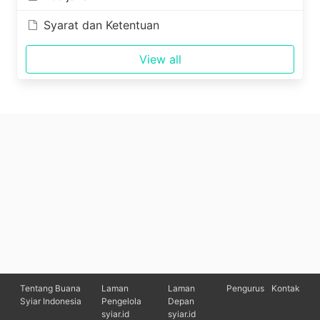
Syarat dan Ketentuan
View all
Tentang Buana
Laman
Laman
Pengurus
Kontak
Syiar Indonesia
Pengelola
Depan
syiar.id
syiar.id