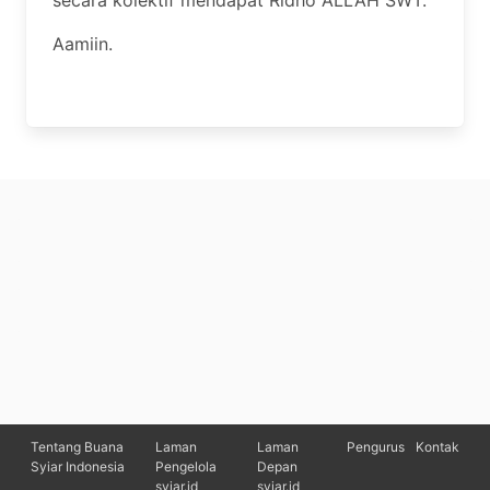
secara kolektif mendapat Ridho ALLAH SWT.
Aamiin.
Tentang Buana
Laman
Laman
Pengurus
Kontak
Syiar Indonesia
Pengelola
Depan
syiar.id
syiar.id