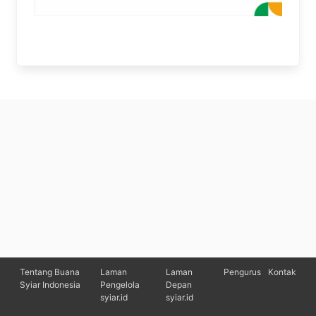
Tentang Buana
Laman
Laman
Pengurus
Kontak
Syiar Indonesia
Pengelola
Depan
syiar.id
syiar.id