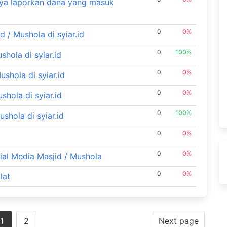
nya laporkan dana yang masuk
0
0%
 / Mushola di syiar.id
0
100%
hola di syiar.id
0
0%
shola di syiar.id
0
0%
hola di syiar.id
0
100%
hola di syiar.id
0
0%
0
0%
al Media Masjid / Mushola
0
0%
lat
1
2
Next page