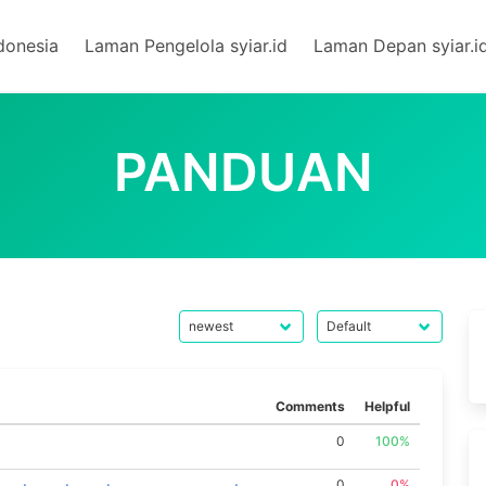
donesia
Laman Pengelola syiar.id
Laman Depan syiar.i
PANDUAN
Comments
Helpful
0
100%
0
0%