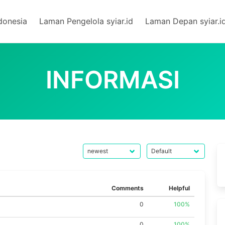
donesia
Laman Pengelola syiar.id
Laman Depan syiar.i
INFORMASI
Comments
Helpful
0
100%
0
100%