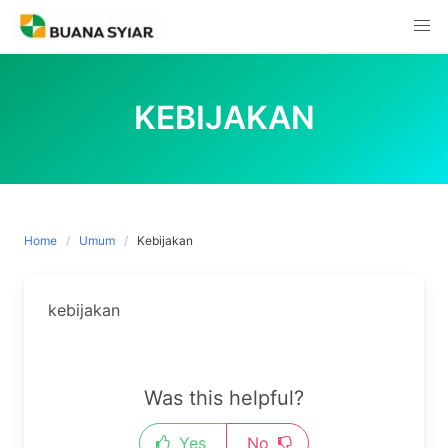
Skip
to
content
KEBIJAKAN
Home
Umum
Kebijakan
kebijakan
Was this helpful?
Yes
No