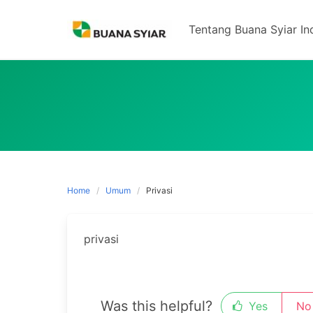
Skip
to
Tentang Buana Syiar In
content
Home
Umum
Privasi
privasi
Was this helpful?
Yes
No