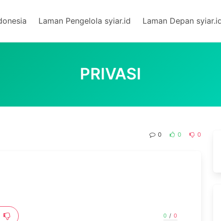
donesia
Laman Pengelola syiar.id
Laman Depan syiar.i
PRIVASI
0
0
0
0
/
0