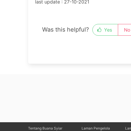
last update : 27-10-2021
Was this helpful?
Yes
No
Tentang Buana Syiar
Laman Pengelola
La