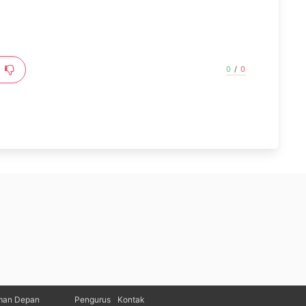
0
/
0
man Depan
Pengurus
Kontak