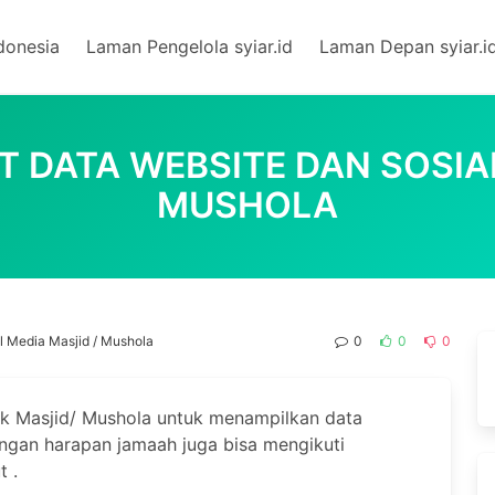
donesia
Laman Pengelola syiar.id
Laman Depan syiar.i
 DATA WEBSITE DAN SOSIAL
MUSHOLA
l Media Masjid / Mushola
0
0
0
k Masjid/ Mushola untuk menampilkan data
engan harapan jamaah juga bisa mengikuti
t .